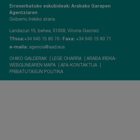
Erreserbatuko eskubideak:
Arabako Garapen
Agentziaren
Gobernu Irekiko ataria
Landazuri 15, behea, 01008, Vitoria-Gasteiz
Tfnoa:
+34 945 15 80 70-
Faxa:
+34 945 15 80 71
e-maila:
agencia@aad.eus
OHIKO GALDERAK
|
LEGE OHARRA
|
ARABA IREKIA-
WEBGUNEAREN MAPA
|
AFA-KONTAKTUA
|
PRIBATUTASUN POLITIKA